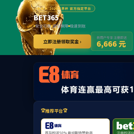
s
欢迎访问15vip太阳集团网站！ 今日是：
2026年08月06日星
期四
网站首页
走进15vip太阳集团
融媒体中