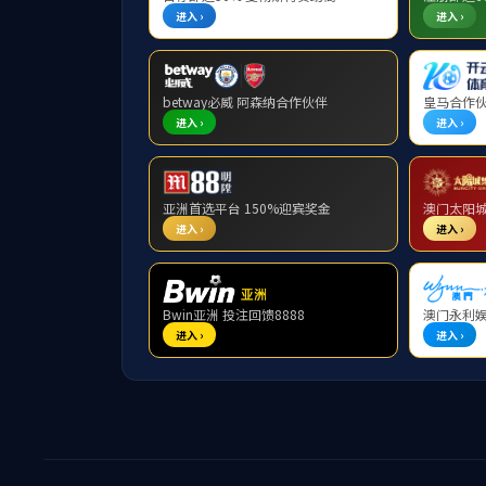
本站首页
>
党群工作
>
党风廉政
当前位置：
北部湾港集团黄文宣再次荣
时间：2023-02-23
作者：李诗琪 韦作希