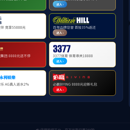
党建工作
党风廉政
群团工
获勤廉榜样称号