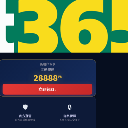
光临
微信公众号
人才招聘
招采平台
投资者关系