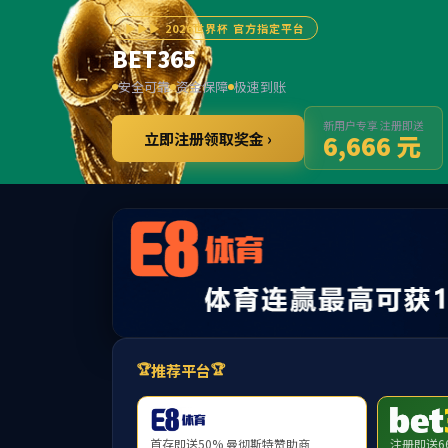
s
欢迎访问15vip太阳集团网站！ 今日是：
2026年08月06日星
期四
网站首页
走进15vip太阳集团
融媒体中