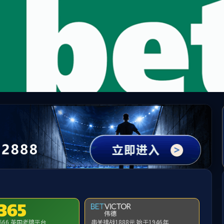
uncitygroup太阳集团(15vip-MACAU)官网-欢迎
招采平台
BIDDING AND PROCUREMENT PLATFORM
心
信息公开
业务与产品
党群工作
科技创新
职工风采