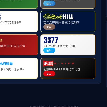
澄清变更公告
中标候选人公示
起重机（QD 205t-8.5）采购
机（QD 205t-8.5）采购项目中标候选人公示