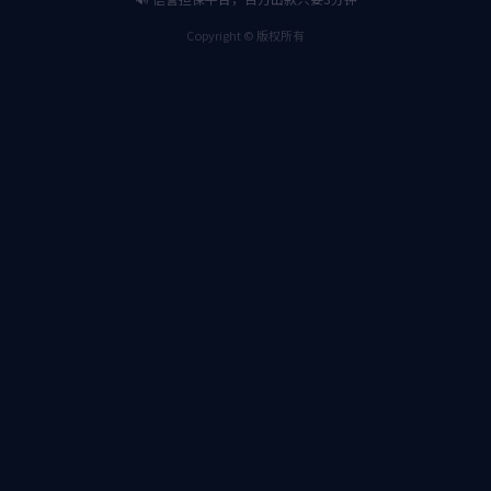
有限公司
2024年度审计服务项目
”进行邀请招标，通过
的投标人资质要求，资信良好。现特邀请贵单位参加本
股份有限公司
属股份有限公司
2024年度审计服务项目
营业执照（以分支机构参与报价，须具有总所关于本
师事务所执业证书，具备证券、期货业务资格。
、完善的质量控制制度和风险管理制度。
（2022年1月1日以来）未受到行业行政主管部门、