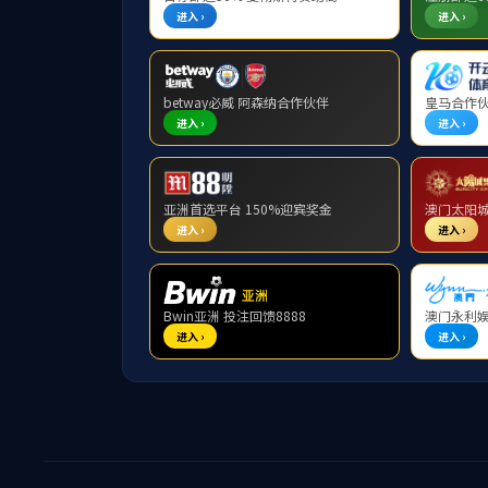
本站首页
>
招采平台
>
最新招标公告
当前位置：
最新招标公告
广西15vip太阳集团金属股
邀请函
时间：2024-04-15
作者：
各受邀投标单位
：